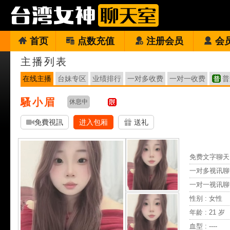
首页
点数充值
注册会员
会
主播列表
在线主播
台妹专区
业绩排行
一对多收费
一对一收费
普
騷小眉
休息中
免費視訊
进入包厢
送礼
免费文字聊天 
一对多视讯聊
一对一视讯聊
性别 : 女性
年龄 : 21 岁
血型 : ----