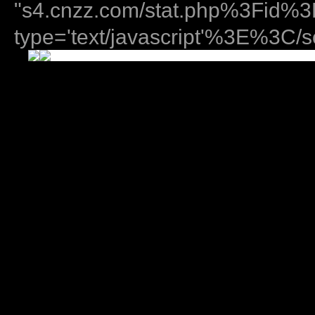
"s4.cnzz.com/stat.php%3Fid
type='text/javascript'%3E%3C/sc