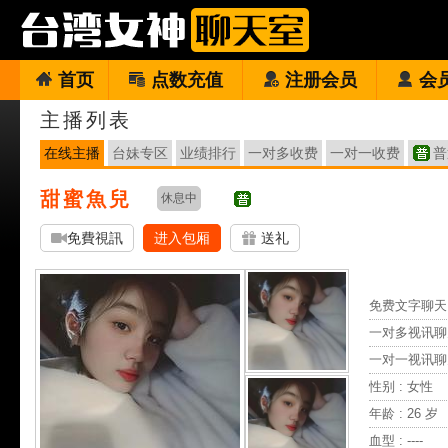
首页
点数充值
注册会员
会
主播列表
在线主播
台妹专区
业绩排行
一对多收费
一对一收费
普
甜蜜魚兒
休息中
免費視訊
进入包厢
送礼
免费文字聊天 
一对多视讯聊
一对一视讯聊
性别 : 女性
年龄 : 26 岁
血型 : ----