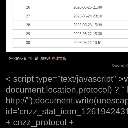
26
2026-05-25 21:49
27
2026-05-24 23:10
28
2026-05-23 15:39
29
2026-05-22 15:30
30
2026-05-22 10:51
任何的意见与问题 请联系
在线客服
Copyright 
< script type="text/javascript" >
document.location.protocol) ? " ht
http://");document.write(unes
id='cnzz_stat_icon_12619424
+ cnzz_protocol +