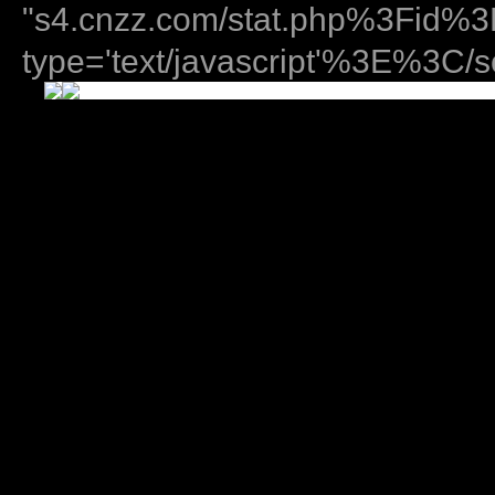
"s4.cnzz.com/stat.php%3Fid
type='text/javascript'%3E%3C/sc