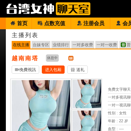
首页
点数充值
注册会员
会
主播列表
在线主播
台妹专区
业绩排行
一对多收费
一对一收费
普
越南南塔
休息中
免費視訊
进入包厢
送礼
免费文字聊天 
一对多视讯聊
一对一视讯聊
性别 : 女性
年龄 : 22 岁
血型 : ----