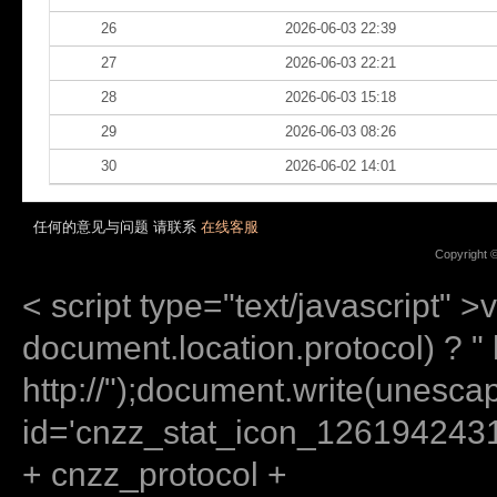
26
2026-06-03 22:39
27
2026-06-03 22:21
28
2026-06-03 15:18
29
2026-06-03 08:26
30
2026-06-02 14:01
任何的意见与问题 请联系
在线客服
Copyright 
< script type="text/javascript" >
document.location.protocol) ? " ht
http://");document.write(unes
id='cnzz_stat_icon_12619424
+ cnzz_protocol +