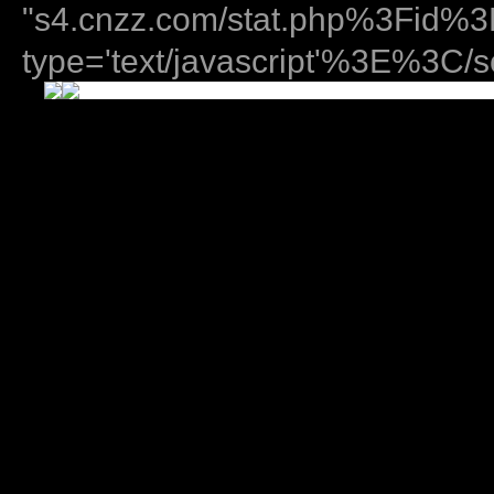
"s4.cnzz.com/stat.php%3Fid
type='text/javascript'%3E%3C/sc