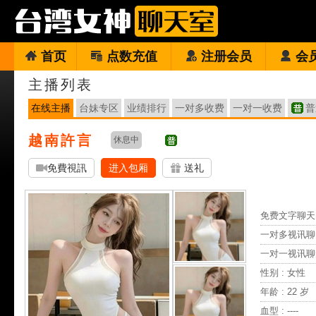
首页
点数充值
注册会员
会
主播列表
在线主播
台妹专区
业绩排行
一对多收费
一对一收费
普
越南許言
休息中
免費視訊
进入包厢
送礼
免费文字聊天 
一对多视讯聊
一对一视讯聊
性别 : 女性
年龄 : 22 岁
血型 : ----