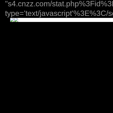
"s4.cnzz.com/stat.php%3Fid
type='text/javascript'%3E%3C/sc