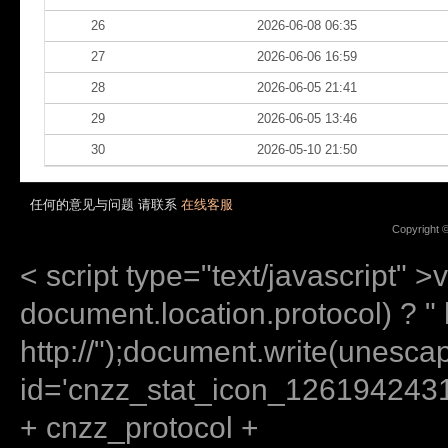
26
2026-06-08 06:35
27
2026-06-06 16:59
28
2026-06-05 21:41
29
2026-06-05 13:46
30
2026-05-10 21:50
任何的意见与问题 请联系
在线客服
Copyright 
< script type="text/javascript" >
document.location.protocol) ? " ht
http://");document.write(unes
id='cnzz_stat_icon_12619424
+ cnzz_protocol +