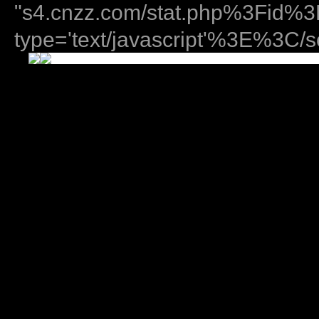
"s4.cnzz.com/stat.php%3Fid
type='text/javascript'%3E%3C/sc