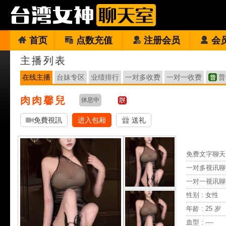
首页
点数充值
注册会员
会
主播列表
在线主播
台妹专区
业绩排行
一对多收费
一对一收费
普
肉肉馨兒
休息中
免費視訊
进入包厢
送礼
免费文字聊天 
一对多视讯聊
一对一视讯聊
性别 : 女性
年龄 : 25 岁
血型 : ----