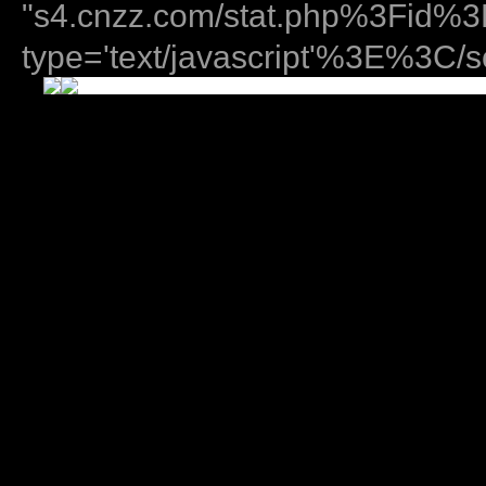
"s4.cnzz.com/stat.php%3Fid
type='text/javascript'%3E%3C/sc