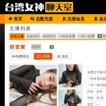
首页
点数充值
注册会员
会
主播列表
在线主播
台妹专区
业绩排行
一对多收费
一对一收费
普
萌雪寶
休息中
免費視訊
进入包厢
送礼
免费文字聊天 
一对多视讯聊
一对一视讯聊
性别 : 女性
年龄 : 20 岁
血型 : ----