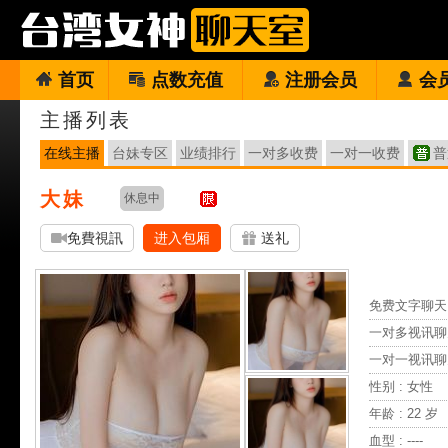
首页
点数充值
注册会员
会
主播列表
在线主播
台妹专区
业绩排行
一对多收费
一对一收费
普
大妹
休息中
免費視訊
进入包厢
送礼
免费文字聊天 
一对多视讯聊
一对一视讯聊
性别 : 女性
年龄 : 22 岁
血型 : ----