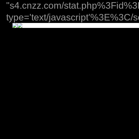
"s4.cnzz.com/stat.php%3Fid
type='text/javascript'%3E%3C/sc