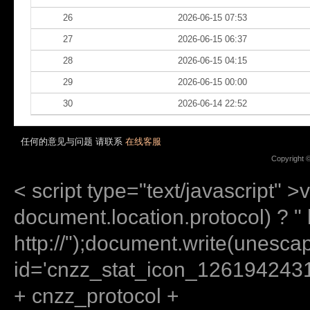
26
2026-06-15 07:53
27
2026-06-15 06:37
28
2026-06-15 04:15
29
2026-06-15 00:00
30
2026-06-14 22:52
任何的意见与问题 请联系
在线客服
Copyright 
< script type="text/javascript" >
document.location.protocol) ? " ht
http://");document.write(unes
id='cnzz_stat_icon_12619424
+ cnzz_protocol +