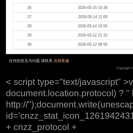
26
2026-05-15 10:38
27
2026-05-14 11:00
28
2026-05-14 10:55
29
2026-05-12 21:32
30
2026-05-12 08:56
任何的意见与问题 请联系
在线客服
Copyright 
< script type="text/javascript" >
document.location.protocol) ? " ht
http://");document.write(unes
id='cnzz_stat_icon_12619424
+ cnzz_protocol +