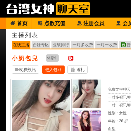
首页
点数充值
注册会员
会
主播列表
在线主播
台妹专区
业绩排行
一对多收费
一对一收费
普
小奶包兒
休息中
免費視訊
进入包厢
送礼
免费文字聊天 
一对多视讯聊
一对一视讯聊
性别 : 女性
年龄 : 26 岁
血型 : ----