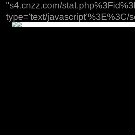
"s4.cnzz.com/stat.php%3Fid
type='text/javascript'%3E%3C/sc