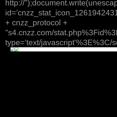
http://");document.write(unes
id='cnzz_stat_icon_12619424
+ cnzz_protocol +
"s4.cnzz.com/stat.php%3Fid
type='text/javascript'%3E%3C/sc