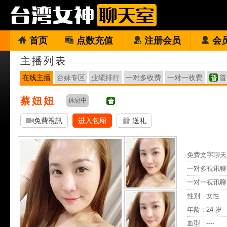
首页
点数充值
注册会员
会
主播列表
在线主播
台妹专区
业绩排行
一对多收费
一对一收费
普
蔡妞妞
休息中
免費視訊
进入包厢
送礼
免费文字聊天 
一对多视讯聊
一对一视讯聊
性别 : 女性
年龄 : 24 岁
血型 : ----